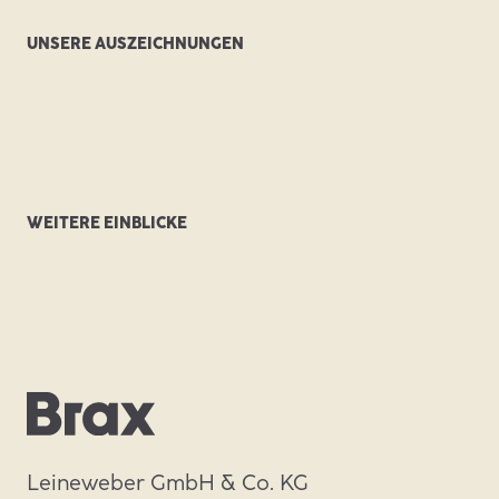
Nachhaltigkeit
Hinweisgeberportal
Aushilfen
UNSERE AUSZEICHNUNGEN
Initiativbewerbung
Bewerbungstipps / FAQ
WEITERE EINBLICKE
Leineweber GmbH & Co. KG