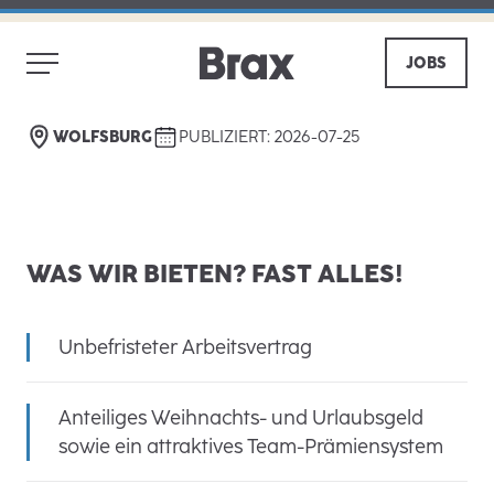
(M/W/D) IN TEILZEIT 140
STUNDEN/MONAT - FOC
JOBS
WOLFSBURG
ZURÜCK
TEILEN
WOLFSBURG
PUBLIZIERT: 2026-07-25
WAS WIR BIETEN? FAST ALLES!
Unbefristeter Arbeitsvertrag
Anteiliges Weihnachts- und Urlaubsgeld
sowie ein attraktives Team-Prämiensystem