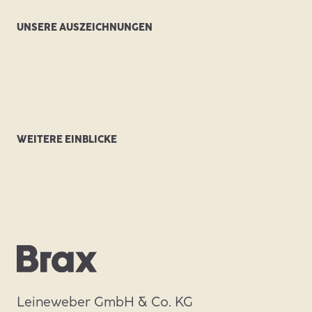
Nachhaltigkeit
Hinweisgeberportal
Aushilfen
UNSERE AUSZEICHNUNGEN
Initiativbewerbung
Bewerbungstipps / FAQ
WEITERE EINBLICKE
Leineweber GmbH & Co. KG