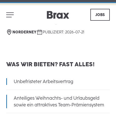
(M/W/D) IN TEIL- UND VOLLZEIT -
NEUERÖFFNUNG STORE
JOBS
NORDERNEY AB Q1 2027
ZURÜCK
TEILEN
NORDERNEY
PUBLIZIERT: 2026-07-21
WAS WIR BIETEN? FAST ALLES!
Unbefristeter Arbeitsvertrag
Anteiliges Weihnachts- und Urlaubsgeld
sowie ein attraktives Team-Prämiensystem