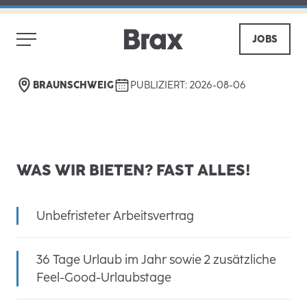
VERKÄUFER - OUTFITBERATUNG
(M/W/D) MINIJOB - STORE
JOBS
BRAUNSCHWEIG
ZURÜCK
TEILEN
BRAUNSCHWEIG
PUBLIZIERT: 2026-08-06
WAS WIR BIETEN? FAST ALLES!
Unbefristeter Arbeitsvertrag
36 Tage Urlaub im Jahr sowie 2 zusätzliche
Feel-Good-Urlaubstage