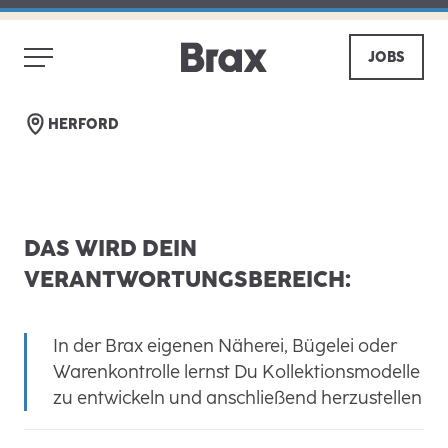
AUSBILDUNG ZUM TEXTIL- UND
MODESCHNEIDER (M/W/D) - START
JOBS
2027
ZURÜCK
TEILEN
HERFORD
DAS WIRD DEIN
VERANTWORTUNGSBEREICH:
In der Brax eigenen Näherei, Bügelei oder
Warenkontrolle lernst Du Kollektionsmodelle
zu entwickeln und anschließend herzustellen