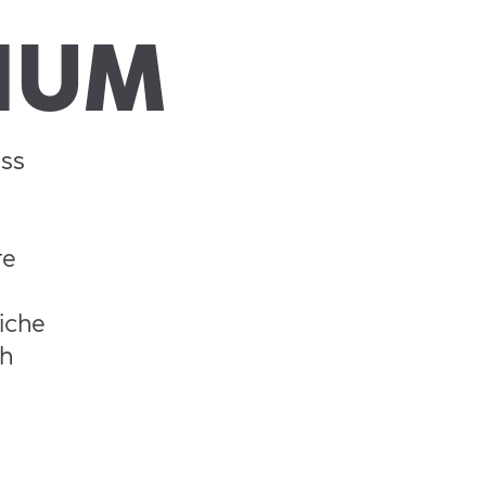
IUM
uss
te
iche
ch