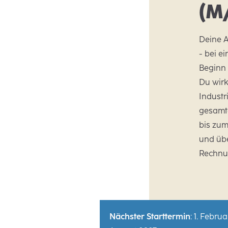
(M
Deine A
- bei e
Beginn 
Du wirk
Industr
gesamte
bis zum
und üb
Rechnu
Nächster Starttermin
: 1. Februa