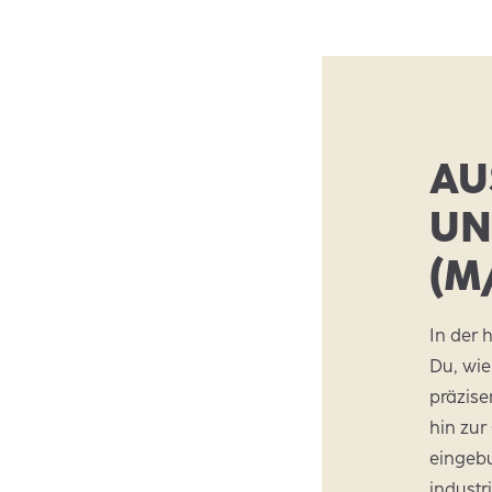
AU
UN
(M
In der 
Du, wie
präzise
hin zur
eingeb
industr