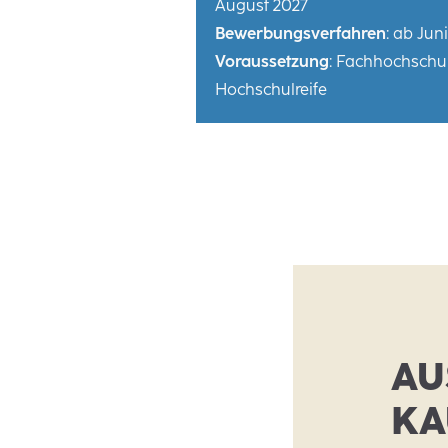
August 2027
Bewerbungsverfahren
: ab Jun
Voraussetzung
: Fachhochschulr
Hochschulreife
AU
KA