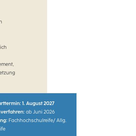
n
ich
ement,
etzung
rttermin: 1. August 2027
verfahren:
ab Juni 2026
ng:
Fachhochschulreife/ Allg.
ife