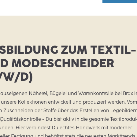
SBILDUNG ZUM TEXTIL-
D MODESCHNEIDER
/W/D)
hauseigenen Näherei, Bügelei und Warenkontrolle bei Brax l
 unsere Kollektionen entwickelt und produziert werden. Vo
n Zuschneiden der Stoffe über das Erstellen von Legebildern
 Qualitätskontrolle - Du bist aktiv in die gesamte Textilprodu
unden. Hier verbindest Du echtes Handwerk mit moderner
ieller Fertigung und behältst stets die neuesten Markttrends