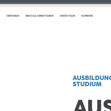
ÜBER BRAX
BRAX ALS ARBEITGEBER
UNSER TEAM
KARRIERE
AUSBILDUNG
STUDIUM
AUS