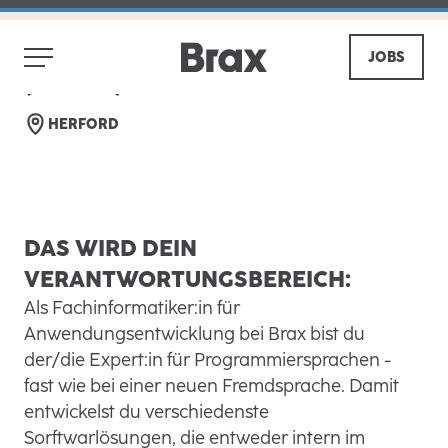
FACHINFORMATIKER FÜR
ANWENDUNGSENTWICKLUNG
JOBS
(M/W/D) - START 2027
BACK
SHARE
HERFORD
DAS WIRD DEIN
VERANTWORTUNGSBEREICH:
Als Fachinformatiker:in für
Anwendungsentwicklung bei Brax bist du
der/die Expert:in für Programmiersprachen -
fast wie bei einer neuen Fremdsprache. Damit
entwickelst du verschiedenste
Sorftwarlösungen, die entweder intern im